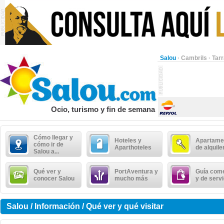
Salou
·
Cambrils
·
Tar
Ocio, turismo y fin de semana
Cómo llegar y
Hoteles y
Apartame
cómo ir de
Aparthoteles
de alquile
Salou a...
Qué ver y
PortAventura y
Guía come
conocer Salou
mucho más
y de serv
Salou / Información / Qué ver y qué visitar