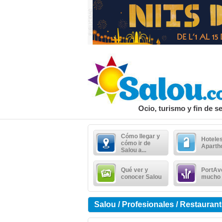
Ocio, turismo y fin de 
Cómo llegar y
Hoteles
cómo ir de
Aparth
Salou a...
Qué ver y
PortAv
conocer Salou
mucho
Salou / Profesionales / Restauran