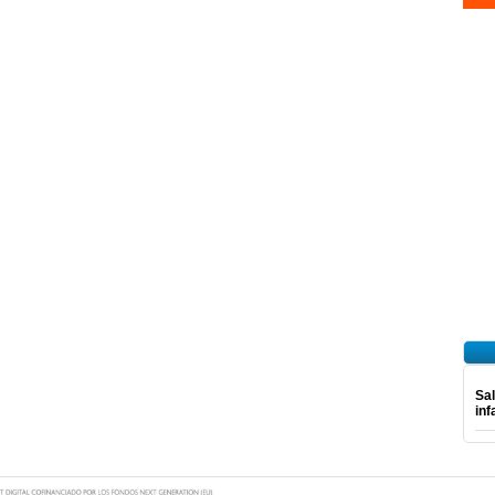
Sal
inf