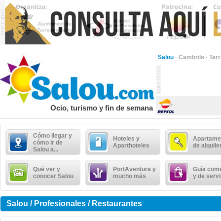
Salou
·
Cambrils
·
Tar
Ocio, turismo y fin de semana
Cómo llegar y
Hoteles y
Apartame
cómo ir de
Aparthoteles
de alquile
Salou a...
Qué ver y
PortAventura y
Guía come
conocer Salou
mucho más
y de serv
Salou / Profesionales / Restaurantes