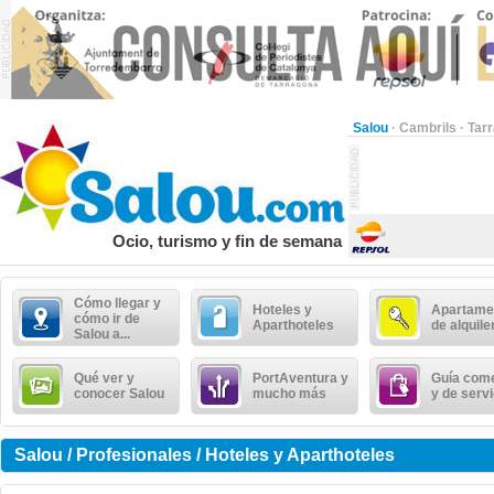
Salou
·
Cambrils
·
Tar
Ocio, turismo y fin de semana
Cómo llegar y
Hoteles y
Apartame
cómo ir de
Aparthoteles
de alquile
Salou a...
Qué ver y
PortAventura y
Guía come
conocer Salou
mucho más
y de serv
Salou / Profesionales / Hoteles y Aparthoteles