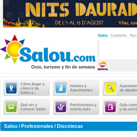
Salou
·
Cambrils
·
Tar
Ocio, turismo y fin de semana
Cómo llegar y
Hoteles y
Apartame
cómo ir de
Aparthoteles
de alquile
Salou a...
Qué ver y
PortAventura y
Guía come
conocer Salou
mucho más
y de serv
Salou / Profesionales / Discotecas