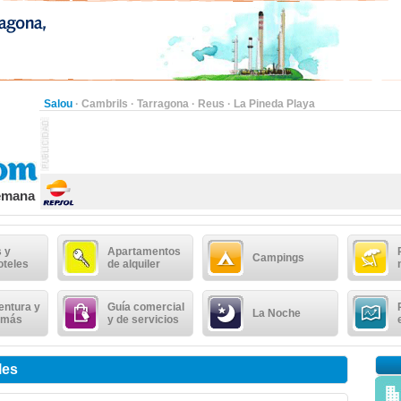
Salou
·
Cambrils
·
Tarragona
·
Reus
·
La Pineda Playa
semana
 y
Apartamentos
Campings
oteles
de alquiler
entura y
Guía comercial
La Noche
 más
y de servicios
les