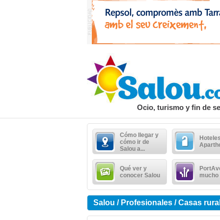
Ocio, turismo y fin de 
Cómo llegar y
Hoteles
cómo ir de
Aparth
Salou a...
Qué ver y
PortAv
conocer Salou
mucho
Salou / Profesionales / Casas rura