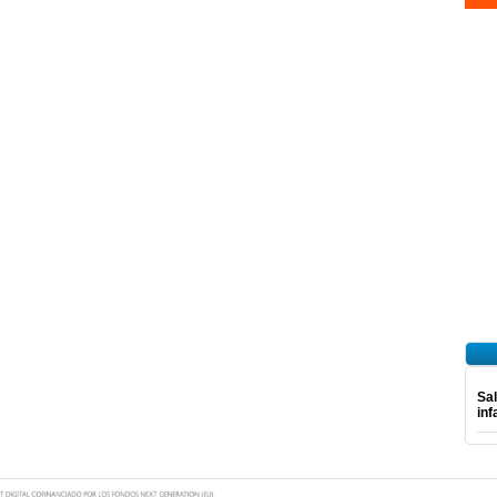
Sal
inf