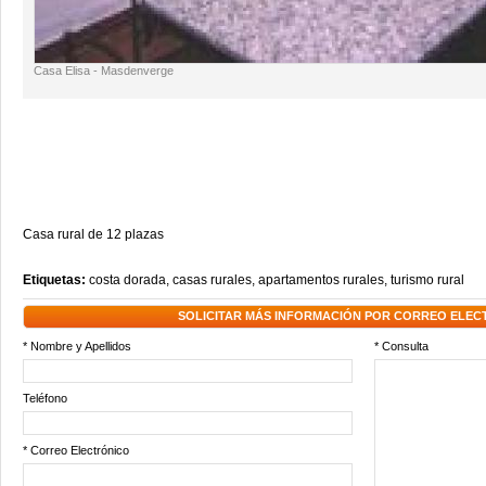
Casa Elisa - Masdenverge
Casa rural de 12 plazas
Etiquetas:
costa dorada
,
casas rurales
,
apartamentos rurales
,
turismo rural
SOLICITAR MÁS INFORMACIÓN POR CORREO ELEC
* Nombre y Apellidos
* Consulta
Teléfono
* Correo Electrónico