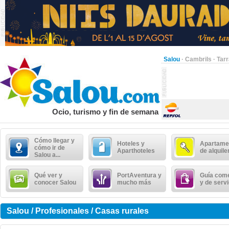
Salou
·
Cambrils
·
Tar
Ocio, turismo y fin de semana
Cómo llegar y
Hoteles y
Apartame
cómo ir de
Aparthoteles
de alquile
Salou a...
Qué ver y
PortAventura y
Guía come
conocer Salou
mucho más
y de serv
Salou / Profesionales / Casas rurales