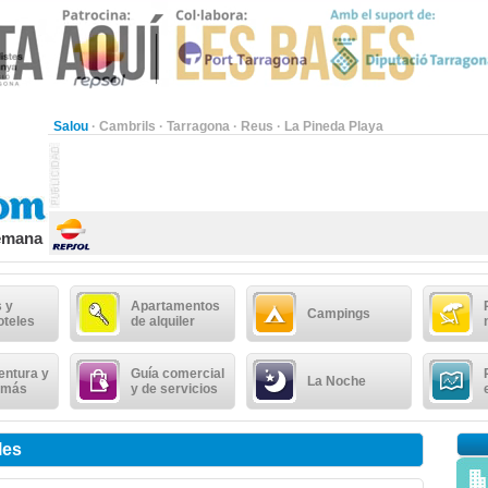
Salou
·
Cambrils
·
Tarragona
·
Reus
·
La Pineda Playa
semana
 y
Apartamentos
Campings
oteles
de alquiler
entura y
Guía comercial
La Noche
 más
y de servicios
les