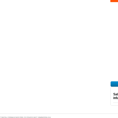
Sal
inf