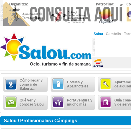
Salou
·
Cambrils
·
Tar
Ocio, turismo y fin de semana
Cómo llegar y
Hoteles y
Apartame
cómo ir de
Aparthoteles
de alquile
Salou a...
Qué ver y
PortAventura y
Guía come
conocer Salou
mucho más
y de serv
Salou / Profesionales / Cámpings