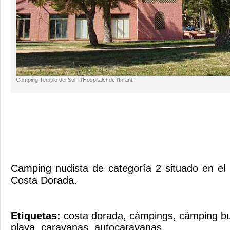
Camping Templo del Sol - l'Hospitalet de l'Infant
Camping nudista de categoría 2 situado en el H
Costa Dorada.
Etiquetas:
costa dorada
,
cámpings
,
cámping b
playa
,
caravanas
,
autocaravanas