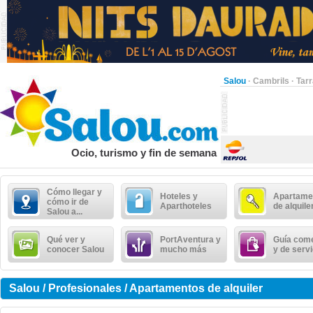
Salou
·
Cambrils
·
Tar
Ocio, turismo y fin de semana
Cómo llegar y
Hoteles y
Apartame
cómo ir de
Aparthoteles
de alquile
Salou a...
Qué ver y
PortAventura y
Guía come
conocer Salou
mucho más
y de serv
Salou / Profesionales / Apartamentos de alquiler