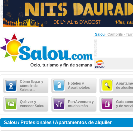
Salou
·
Cambrils
·
Tar
Ocio, turismo y fin de semana
Cómo llegar y
Hoteles y
Apartame
cómo ir de
Aparthoteles
de alquile
Salou a...
Qué ver y
PortAventura y
Guía come
conocer Salou
mucho más
y de serv
Salou / Profesionales / Apartamentos de alquiler