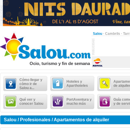
Salou
·
Cambrils
·
Tar
Ocio, turismo y fin de semana
Cómo llegar y
Hoteles y
Apartame
cómo ir de
Aparthoteles
de alquile
Salou a...
Qué ver y
PortAventura y
Guía come
conocer Salou
mucho más
y de serv
Salou / Profesionales / Apartamentos de alquiler