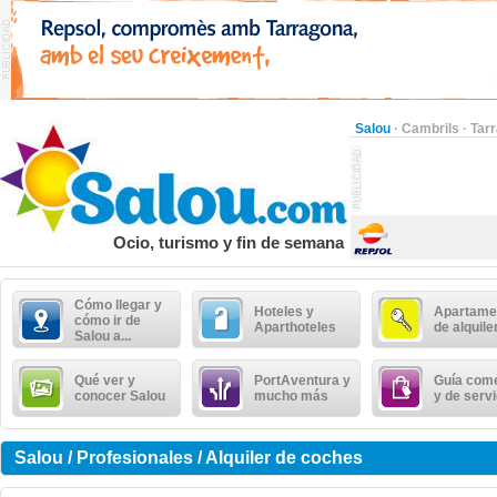
Salou
·
Cambrils
·
Tar
Ocio, turismo y fin de semana
Cómo llegar y
Hoteles y
Apartame
cómo ir de
Aparthoteles
de alquile
Salou a...
Qué ver y
PortAventura y
Guía come
conocer Salou
mucho más
y de serv
Salou / Profesionales / Alquiler de coches