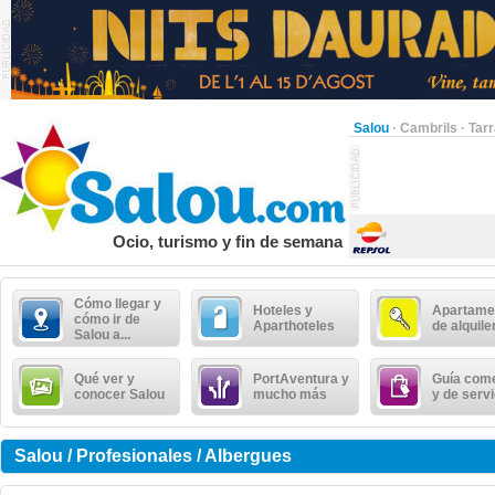
Salou
·
Cambrils
·
Tar
Ocio, turismo y fin de semana
Cómo llegar y
Hoteles y
Apartame
cómo ir de
Aparthoteles
de alquile
Salou a...
Qué ver y
PortAventura y
Guía come
conocer Salou
mucho más
y de serv
Salou / Profesionales / Albergues