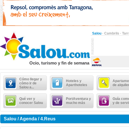
Salou
·
Cambrils
·
Tar
Ocio, turismo y fin de semana
Cómo llegar y
Hoteles y
Apartame
cómo ir de
Aparthoteles
de alquile
Salou a...
Qué ver y
PortAventura y
Guía come
conocer Salou
mucho más
y de serv
Salou / Agenda / 4.Reus