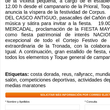
de la Vitxeta pequeña, a cargo de el establ
12.00 h desde el campanario de la Prioral, Toq
anuncia la víspera de la festividad de Corpu
DEL CASCO ANTIGUO, pasacalles del Cañón de l
música y sátira para invitar a la fiesta. 19
MERCADAL, proclamación de la FIESTA M
como fiesta patrimonial de interés NACIO
excepcional de todo el Cortejo Festivo de 
extraordinaria de la Tronada, con la colabora
Igual. A continuación, gran estallido de fiesta,
todos los elementos y Toque general de campana
Etiquetas:
costa dorada
,
reus
,
rallyracc
,
mundia
salón
,
competiciones deportivas
,
actividades de
medias maratones
SOLICITAR MÁS INFORMACIÓN POR CORREO ELEC
* Nombre y Apellidos
* Consulta