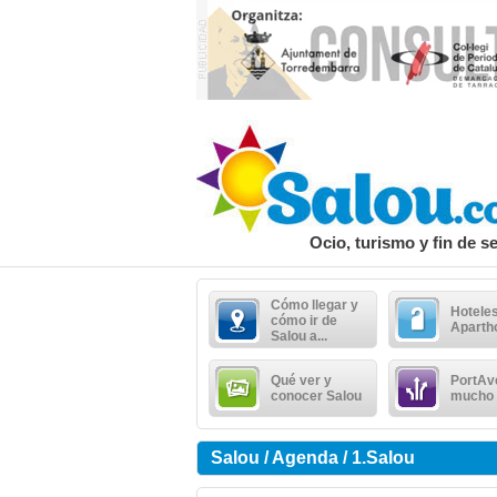
Ocio, turismo y fin de 
Cómo llegar y
Hoteles
cómo ir de
Aparth
Salou a...
Qué ver y
PortAv
conocer Salou
mucho
Salou / Agenda / 1.Salou