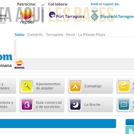
Salou
·
Cambrils
·
Tarragona
·
Reus
·
La Pineda Playa
semana
 y
Apartamentos
Campings
oteles
de alquiler
entura y
Guía comercial
La Noche
 más
y de servicios