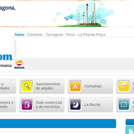
Salou
·
Cambrils
·
Tarragona
·
Reus
·
La Pineda Playa
semana
 y
Apartamentos
Campings
oteles
de alquiler
entura y
Guía comercial
La Noche
 más
y de servicios