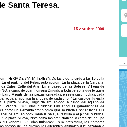
 de Santa Teresa.
15 octubre 2009
ación. FERIA DE SANTA TERESA. De las 5 de la tarde a las 10 de la
s En el parking del Pèlag, automoción En la plaza de la Sardana,
los Cafés, Calle del Arte En el paseo de las Bòbiles, V Feria de
O, a cargo de Juan Fontana Dirigido a toda persona que le guste
 barro. A partir de las piezas torneadas, en este caso huchas, cada
arro, para modificarla al gusto de cada uno. * En caso de lluvia, la
 En la plaza Nueva, Hago de arqueólogo, a cargo del equipo de
El Vendrell, 365 días turísticos" Las antiguas generaciones de
ca como un elemento cronológico que ayudaría a poner fecha a la
acer de arqueólogo? Toma la pala, el rastrillo y el pincel, y busca,
 la plaza Nueva, Pinto como los prehistóricos, a cargo del equipo
"El Vendrell, 365 días turísticos" En la prehistoria, los hombres
los techos de las cuevas los diferentes animales que cazaban o