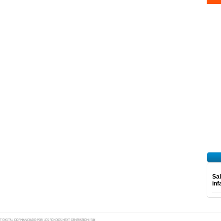
Sal
inf