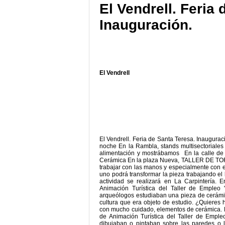
El Vendrell. Feria
Inauguración.
El Vendrell
El Vendrell. Feria de Santa Teresa. Inaugur
noche En la Rambla, stands multisectoriale
alimentación y mostrábamos En la calle de 
Cerámica En la plaza Nueva, TALLER DE TORN
trabajar con las manos y especialmente con el
uno podrá transformar la pieza trabajando el b
actividad se realizará en La Carpintería.
Animación Turística del Taller de Empleo "
arqueólogos estudiaban una pieza de cerámi
cultura que era objeto de estudio. ¿Quieres h
con mucho cuidado, elementos de cerámica. En
de Animación Turística del Taller de Empleo 
dibujaban o pintaban sobre las paredes o 