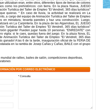
ue utilizaban eran, entre otros, diferentes tipos de tierras de colores
mos como los prehistóricos: con tierra. En la plaza Nueva, JUEGO
n Turística del Taller de Empleo "El Vendrell, 365 días turísticos"
que quieras. * En caso de lluvia, la actividad se realizará en La
into, a cargo del equipo de Animación Turística del Taller de Empleo
llos en miniatura, levanta paredes y haz una construcción. Luego,
realizará en La Carpintería. En la plaza de las Algarrobas, EL JUEGO
 Turística del Taller de Empleo "El Vendrell, 365 días turísticos"
 versión gigante! Pueden jugar hasta 10 personas. "ENREDATE" con
ero vigila: si te caes, quedas fuera del juego. En la plaza Nova, EL
nimación Turística del Taller de Empleo "El Vendrell, 365 días
ás ganado! A las 6 de la tarde, inauguración oficial de la FERIA DE
nstalada en la rambla de Josep Cañas y Cañas, BAILE con el grupo
,
mundial de rallies
,
bailes de salón
,
competiciones deportivas
,
ratones
NFORMACIÓN POR CORREO ELECTRÓNICO
* Consulta