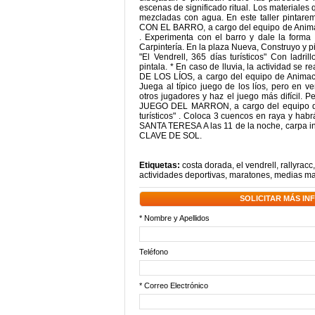
escenas de significado ritual. Los materiales q
mezcladas con agua. En este taller pintare
CON EL BARRO, a cargo del equipo de Animació
. Experimenta con el barro y dale la forma 
Carpintería. En la plaza Nueva, Construyo y p
"El Vendrell, 365 días turísticos" Con ladri
pintala. * En caso de lluvia, la actividad se 
DE LOS LÍOS, a cargo del equipo de Animación
Juega al típico juego de los líos, pero en
otros jugadores y haz el juego más difícil. P
JUEGO DEL MARRON, a cargo del equipo de A
turísticos" . Coloca 3 cuencos en raya y habr
SANTA TERESA A las 11 de la noche, carpa i
CLAVE DE SOL.
Etiquetas:
costa dorada
,
el vendrell
,
rallyracc
actividades deportivas
,
maratones
,
medias ma
SOLICITAR MÁS I
* Nombre y Apellidos
Teléfono
* Correo Electrónico