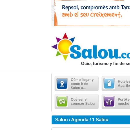
Ocio, turismo y fin de 
Cómo llegar y
Hoteles
cómo ir de
Aparth
Salou a...
Qué ver y
PortAv
conocer Salou
mucho
Salou / Agenda / 1.Salou