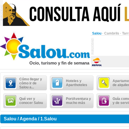
Salou
·
Cambrils
·
Tar
Ocio, turismo y fin de semana
Cómo llegar y
Hoteles y
Apartame
cómo ir de
Aparthoteles
de alquile
Salou a...
Qué ver y
PortAventura y
Guía come
conocer Salou
mucho más
y de serv
Salou / Agenda / 1.Salou