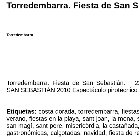
Torredembarra. Fiesta de San S
Torredembarra
Torredembarra. Fiesta de San Sebastián.
SAN SEBASTIÁN 2010 Espectáculo pirotécnico 
Etiquetas:
costa dorada
,
torredembarra
,
fiest
verano
,
fiestas en la playa
,
sant joan
,
la mona
,
san magí
,
sant pere
,
misericòrdia
,
la castañada
gastronómicas
,
calçotadas
,
navidad
,
fiesta de r