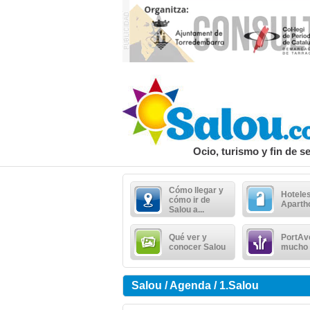
Ocio, turismo y fin de 
Cómo llegar y
Hoteles
cómo ir de
Aparth
Salou a...
Qué ver y
PortAv
conocer Salou
mucho
Salou / Agenda / 1.Salou