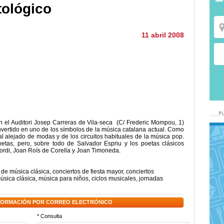
tológico
11 abril 2008
en el Auditori Josep Carreras de Vila-seca (C/ Frederic Mompou, 1)
vertido en uno de los símbolos de la música catalana actual. Como
 alejado de modas y de los circuitos habituales de la música pop.
tas, pero, sobre todo de Salvador Espriu y los poetas clásicos
ordi, Joan Roís de Corella y Joan Timoneda.
 de música clásica
,
conciertos de fiesta mayor
,
conciertos
úsica clásica
,
música para niños
,
ciclos musicales
,
jornadas
NFORMACIÓN POR CORREO ELECTRÓNICO
* Consulta