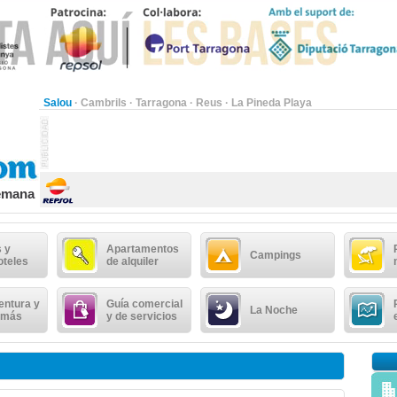
Salou
·
Cambrils
·
Tarragona
·
Reus
·
La Pineda Playa
semana
 y
Apartamentos
Campings
oteles
de alquiler
entura y
Guía comercial
La Noche
 más
y de servicios