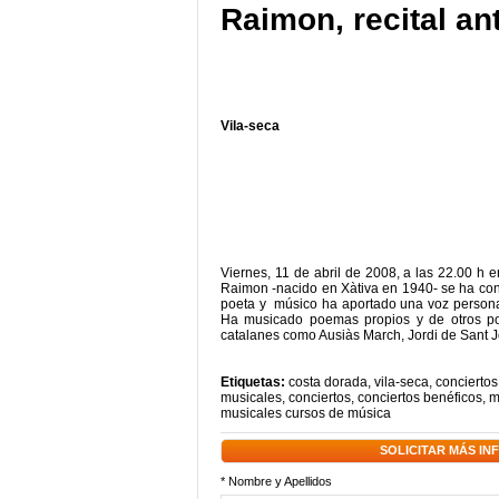
Raimon, recital an
Vila-seca
Viernes, 11 de abril de 2008, a las 22.00 h 
Raimon -nacido en Xàtiva en 1940- se ha con
poeta y músico ha aportado una voz personal
Ha musicado poemas propios y de otros poe
catalanes como Ausiàs March, Jordi de Sant J
Etiquetas:
costa dorada
,
vila-seca
,
conciertos
musicales
,
conciertos
,
conciertos benéficos
,
m
musicales cursos de música
SOLICITAR MÁS I
* Nombre y Apellidos