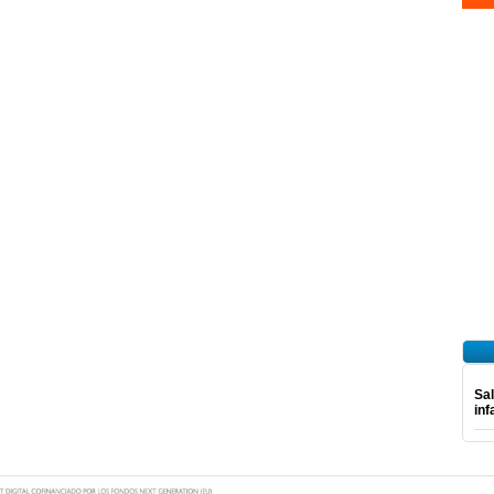
Sal
inf