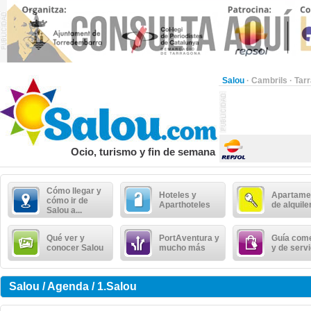
Salou
·
Cambrils
·
Tar
Ocio, turismo y fin de semana
Cómo llegar y
Hoteles y
Apartame
cómo ir de
Aparthoteles
de alquile
Salou a...
Qué ver y
PortAventura y
Guía come
conocer Salou
mucho más
y de serv
Salou / Agenda / 1.Salou