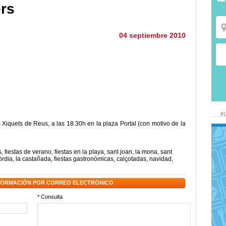
ers
04 septiembre 2010
 Xiquets de Reus, a las 18.30h en la plaza Portal (con motivo de la
s
,
fiestas de verano
,
fiestas en la playa
,
sant joan
,
la mona
,
sant
òrdia
,
la castañada
,
fiestas gastronómicas
,
calçotadas
,
navidad
,
NFORMACIÓN POR CORREO ELECTRÓNICO
* Consulta