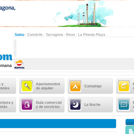
Salou
·
Cambrils
·
Tarragona
·
Reus
·
La Pineda Playa
semana
 y
Apartamentos
Campings
oteles
de alquiler
entura y
Guía comercial
La Noche
 más
y de servicios