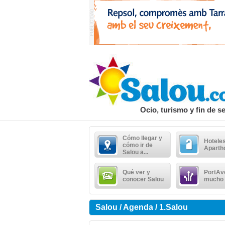
Ocio, turismo y fin de 
Cómo llegar y
Hoteles
cómo ir de
Aparth
Salou a...
Qué ver y
PortAv
conocer Salou
mucho
Salou / Agenda / 1.Salou