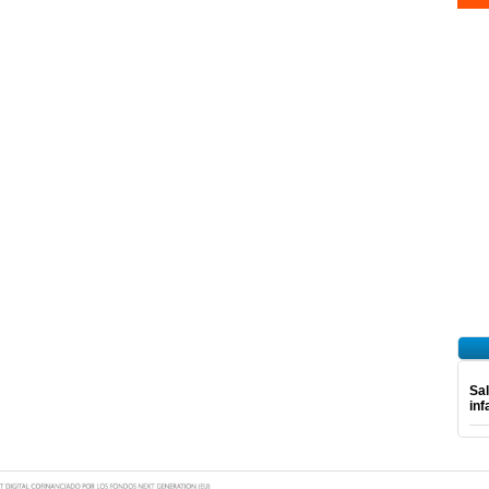
Sal
inf