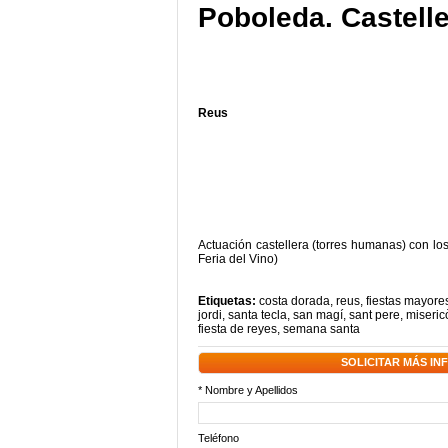
Poboleda. Castell
Reus
Actuación castellera (torres humanas) con los
Feria del Vino)
Etiquetas:
costa dorada
,
reus
,
fiestas mayore
jordi
,
santa tecla
,
san magí
,
sant pere
,
miseric
fiesta de reyes
,
semana santa
SOLICITAR MÁS I
* Nombre y Apellidos
Teléfono