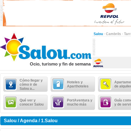
Salou
·
Cambrils
·
Tar
Ocio, turismo y fin de semana
Cómo llegar y
Hoteles y
Apartame
cómo ir de
Aparthoteles
de alquile
Salou a...
Qué ver y
PortAventura y
Guía come
conocer Salou
mucho más
y de serv
Salou / Agenda / 1.Salou