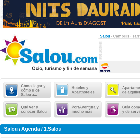
Salou
·
Cambrils
·
Tar
Ocio, turismo y fin de semana
Cómo llegar y
Hoteles y
Apartame
cómo ir de
Aparthoteles
de alquile
Salou a...
Qué ver y
PortAventura y
Guía come
conocer Salou
mucho más
y de serv
Salou / Agenda / 1.Salou