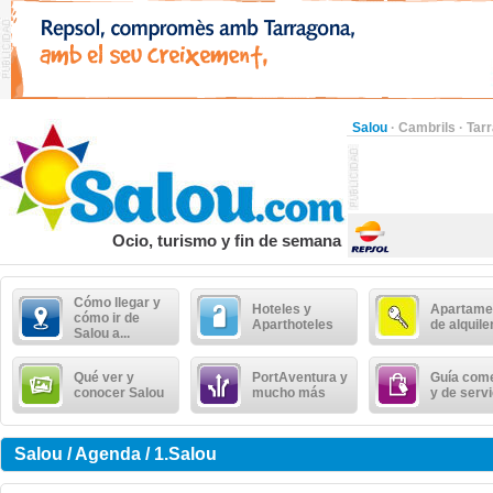
Salou
·
Cambrils
·
Tar
Ocio, turismo y fin de semana
Cómo llegar y
Hoteles y
Apartame
cómo ir de
Aparthoteles
de alquile
Salou a...
Qué ver y
PortAventura y
Guía come
conocer Salou
mucho más
y de serv
Salou / Agenda / 1.Salou