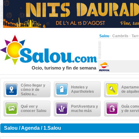
Salou
·
Cambrils
·
Tar
Ocio, turismo y fin de semana
Cómo llegar y
Hoteles y
Apartame
cómo ir de
Aparthoteles
de alquile
Salou a...
Qué ver y
PortAventura y
Guía come
conocer Salou
mucho más
y de serv
Salou / Agenda / 1.Salou