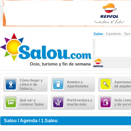
Salou
·
Cambrils
·
Tar
Ocio, turismo y fin de semana
Cómo llegar y
Hoteles y
Apartame
cómo ir de
Aparthoteles
de alquile
Salou a...
Qué ver y
PortAventura y
Guía come
conocer Salou
mucho más
y de serv
Salou / Agenda / 1.Salou