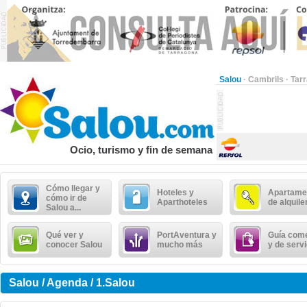
Salou
·
Cambrils
·
Tar
Ocio, turismo y fin de semana
Cómo llegar y
Hoteles y
Apartame
cómo ir de
Aparthoteles
de alquile
Salou a...
Qué ver y
PortAventura y
Guía come
conocer Salou
mucho más
y de serv
Salou / Agenda / 1.Salou