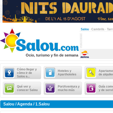
Salou
·
Cambrils
·
Tar
Ocio, turismo y fin de semana
Cómo llegar y
Hoteles y
Apartame
cómo ir de
Aparthoteles
de alquile
Salou a...
Qué ver y
PortAventura y
Guía come
conocer Salou
mucho más
y de serv
Salou / Agenda / 1.Salou