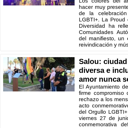
Los colores del a
hacer muy present
de la celebración
LGBTI+. La Proud o
Diversidad ha rel
Comunidades Autó
del manifiesto, un
reivindicación y mús
Salou: ciudad 
diversa e incl
amor nunca se
El Ayuntamiento de
firme compromiso 
rechazo a los mens
acto conmemorativo
del Orgullo LGBTI+
viernes 27 de jun
conmemorativa de