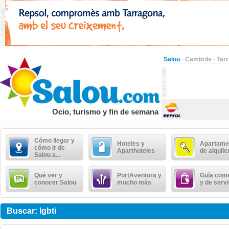
Salou
·
Cambrils
·
Tar
Ocio, turismo y fin de semana
Cómo llegar y
Hoteles y
Apartame
cómo ir de
Aparthoteles
de alquile
Salou a...
Qué ver y
PortAventura y
Guía come
conocer Salou
mucho más
y de serv
Buscar: lgbti