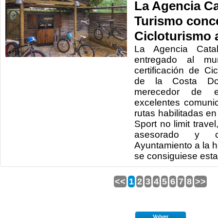
La Agencia Ca
Turismo conce
Cicloturismo 
La Agencia Cata
entregado al mu
certificación de Ci
de la Costa D
merecedor de e
excelentes comuni
rutas habilitadas en 
Sport no limit trave
asesorado y c
Ayuntamiento a la 
se consiguiese esta
<<
1
2
3
4
5
6
7
8
>>
Volver