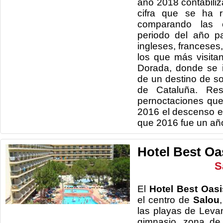
año 2018 contabiliz
cifra que se ha 
comparando las 
periodo del año p
ingleses, franceses
los que más visitan
Dorada, donde se 
de un destino de sol
de Cataluña. Re
pernoctaciones que
2016 el descenso 
que 2016 fue un año
Hotel Best Oa
S
El
Hotel Best Oas
el centro de
Salou
las playas de Leva
gimnasio, zona de 