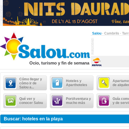
Salou
·
Cambrils
·
Tar
Ocio, turismo y fin de semana
Cómo llegar y
Hoteles y
Apartame
cómo ir de
Aparthoteles
de alquile
Salou a...
Qué ver y
PortAventura y
Guía come
conocer Salou
mucho más
y de serv
Buscar: hoteles en la playa