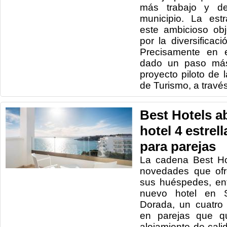
más trabajo y d
municipio. La est
este ambicioso ob
por la diversificac
Precisamente en 
dado un paso más
proyecto piloto de 
de Turismo, a travé
Best Hotels a
hotel 4 estrel
para parejas
La cadena Best Ho
novedades que ofr
sus huéspedes, en
nuevo hotel en S
Dorada, un cuatro 
en parejas que qu
alojamiento de cali