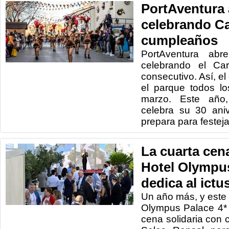
PortAventura 
celebrando Ca
cumpleaños
PortAventura abr
celebrando el Car
consecutivo. Así, el 
el parque todos l
marzo. Este año
celebra su 30 ani
prepara para festejar
La cuarta cen
Hotel Olympus
dedica al ictu
Un año más, y este y
Olympus Palace 4*
cena solidaria con c