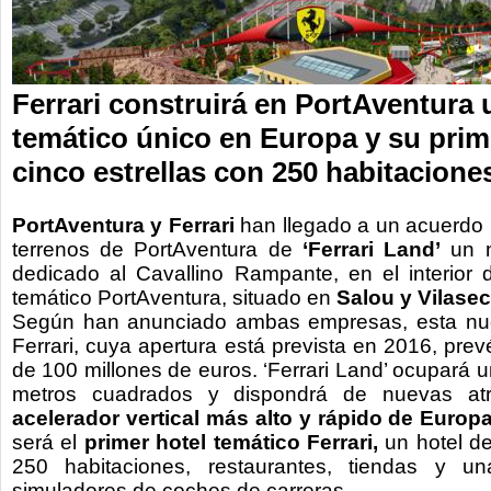
Ferrari construirá en PortAventura
temático único en Europa y su prim
cinco estrellas con 250 habitacione
PortAventura y Ferrari
han llegado a un acuerdo 
terrenos de PortAventura de
‘Ferrari Land’
un n
dedicado al Cavallino Rampante, en el interior 
temático PortAventura, situado en
Salou y Vilasec
Según han anunciado ambas empresas, esta nu
Ferrari, cuya apertura está prevista en 2016, pre
de 100 millones de euros. ‘Ferrari Land’ ocupará u
metros cuadrados y dispondrá de nuevas at
acelerador vertical más alto y rápido de Europ
será el
primer hotel temático Ferrari,
un hotel de
250 habitaciones, restaurantes, tiendas y u
simuladores de coches de carreras.