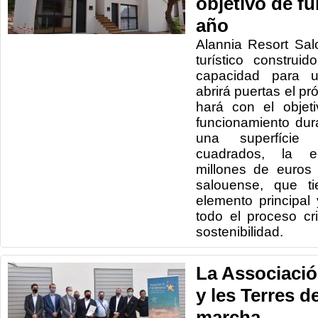
objetivo de fu
año
Alannia Resort Sa
turístico construi
capacidad para 
abrirá puertas el p
hará con el objet
funcionamiento dur
una superfície
cuadrados, la e
millones de euros
salouense, que t
elemento principa
todo el proceso cr
sostenibilidad.
La Associaci
y les Terres d
marcha