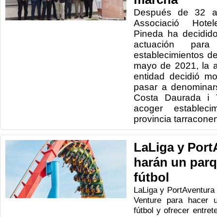
Después de 32 añ
Associació Hotele
Pineda ha decidid
actuación par
establecimientos del
mayo de 2021, la 
entidad decidió mo
pasar a denominar
Costa Daurada i T
acoger establec
provincia tarracone
LaLiga y Port
harán un parq
fútbol
LaLiga y PortAventura 
Venture para hacer 
fútbol y ofrecer entret