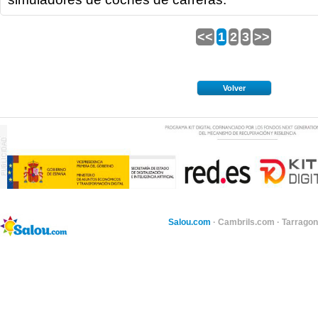
<<
1
2
3
>>
Volver
Salou.com
·
Cambrils.com
·
Tarragon