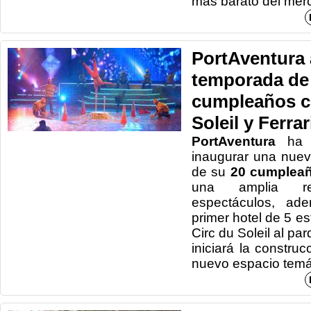
más barato del mer
PortAventura 
temporada de
cumpleaños c
Soleil y Ferra
PortAventura
ha a
inaugurar una nue
de su
20 cumpleañ
una amplia r
espectáculos, ad
primer hotel de 5 es
Circ du Soleil al p
iniciará la construc
nuevo espacio temát