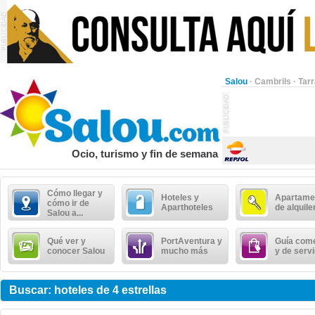
Salou
·
Cambrils
·
Tar
Ocio, turismo y fin de semana
Cómo llegar y
Hoteles y
Apartame
cómo ir de
Aparthoteles
de alquile
Salou a...
Qué ver y
PortAventura y
Guía come
conocer Salou
mucho más
y de serv
Buscar: hoteles de 4 estrellas