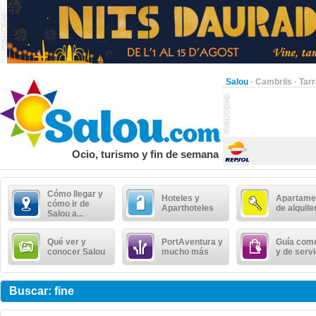
Salou
·
Cambrils
·
Tar
Ocio, turismo y fin de semana
Cómo llegar y
Hoteles y
Apartame
cómo ir de
Aparthoteles
de alquile
Salou a...
Qué ver y
PortAventura y
Guía come
conocer Salou
mucho más
y de serv
Buscar: fine