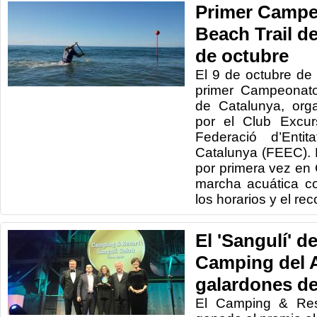
Primer Campe
Beach Trail de
de octubre
El 9 de octubre de
primer Campeonato
de Catalunya, org
por el Club Excur
Federació d’Entit
Catalunya (FEEC). 
por primera vez en
marcha acuática con
los horarios y el rec
El 'Sangulí' d
Camping del A
galardones d
El Camping & Res