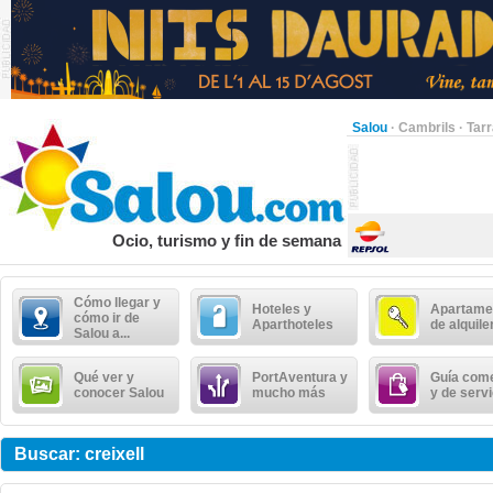
Salou
·
Cambrils
·
Tar
Ocio, turismo y fin de semana
Cómo llegar y
Hoteles y
Apartame
cómo ir de
Aparthoteles
de alquile
Salou a...
Qué ver y
PortAventura y
Guía come
conocer Salou
mucho más
y de serv
Buscar: creixell