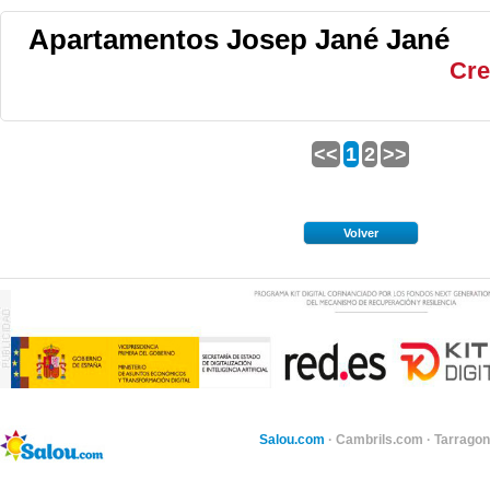
Apartamentos Josep Jané Jané
Cre
<<
1
2
>>
Volver
Salou.com
·
Cambrils.com
·
Tarragon