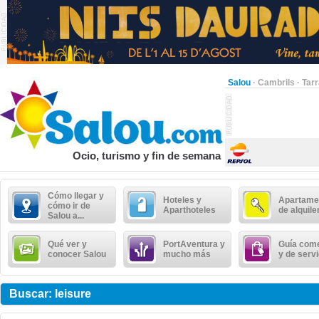
Salou
·
Cambrils
·
Tar
Ocio, turismo y fin de semana
Cómo llegar y
Hoteles y
Apartame
cómo ir de
Aparthoteles
de alquile
Salou a...
Qué ver y
PortAventura y
Guía come
conocer Salou
mucho más
y de serv
Buscar: leisure